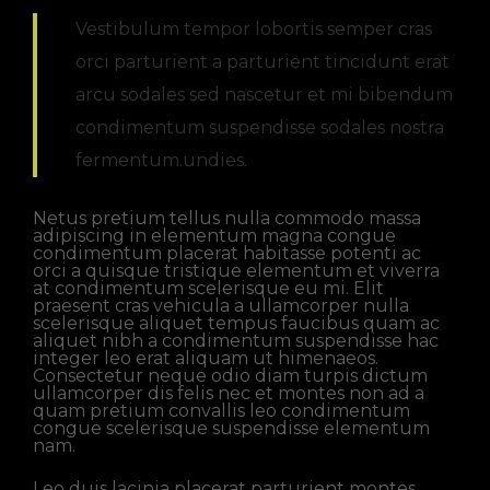
Vestibulum tempor lobortis semper cras
orci parturient a parturient tincidunt erat
arcu sodales sed nascetur et mi bibendum
condimentum suspendisse sodales nostra
fermentum.undies.
Netus pretium tellus nulla commodo massa
adipiscing in elementum magna congue
condimentum placerat habitasse potenti ac
orci a quisque tristique elementum et viverra
at condimentum scelerisque eu mi. Elit
praesent cras vehicula a ullamcorper nulla
scelerisque aliquet tempus faucibus quam ac
aliquet nibh a condimentum suspendisse hac
integer leo erat aliquam ut himenaeos.
Consectetur neque odio diam turpis dictum
ullamcorper dis felis nec et montes non ad a
quam pretium convallis leo condimentum
congue scelerisque suspendisse elementum
nam.
Leo duis lacinia placerat parturient montes