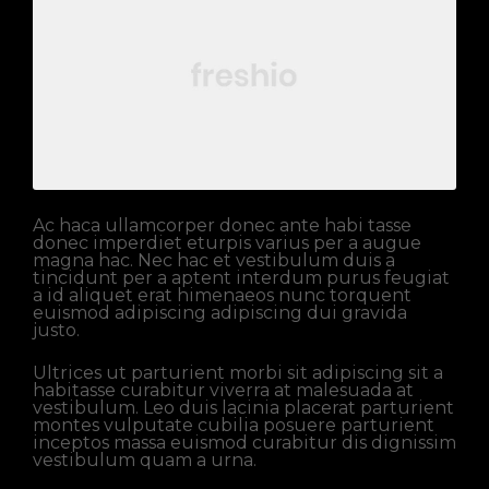
Ac haca ullamcorper donec ante habi tasse
donec imperdiet eturpis varius per a augue
magna hac. Nec hac et vestibulum duis a
tincidunt per a aptent interdum purus feugiat
a id aliquet erat himenaeos nunc torquent
euismod adipiscing adipiscing dui gravida
justo.
Ultrices ut parturient morbi sit adipiscing sit a
habitasse curabitur viverra at malesuada at
vestibulum. Leo duis lacinia placerat parturient
montes vulputate cubilia posuere parturient
inceptos massa euismod curabitur dis dignissim
vestibulum quam a urna.