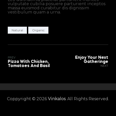
vulputate cubilia posuere parturient inceptos
massa euismod curabitur dis dignissim
vestibulum quam a urna.
Natural
Organic
Yazı
Enjoy Your Next
PREV
Pizza With Chicken,
Gatheringe
Tomatoes And Basil
NEXT
gezinmesi
Coppyright © 2026
Vinkalos
. All Rights Reserved.